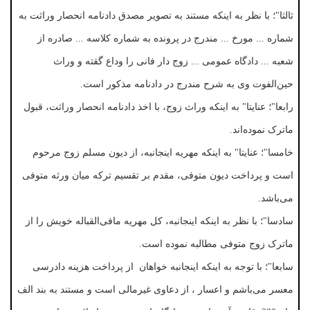
ثالثا"؛ با نظر به اینکه مستند به تصویر مصدق دادنامه انحصار وراثت به
شماره ... مورخ ... مندرج در پرونده به شماره کلاسه ... صادره از
شعبه ... دادگاه عمومی ... زوج دار فانی را وداع گقته و وراث
حین‌الفوت وی به شرح مندرج در دادنامه مذکور است.
رابعا"؛ عنایتا" به اینکه وراث زوج، با اخذ دادنامه انحصار وراثت، قبول
ماترک نموده‌اند.
خامسا"؛ عنایتا" به اینکه مهریه اینجانبه، از دیون مسلم زوج مرحوم
است و پرداخت دیون متوفی، مقدم بر تقسیم ترکه میان ورثه متوفی
می‌باشد.
سادسا"؛ با نظر به اینکه اینجانبه، کل مهریه مافی‌القباله خویش را از
ماترک زوج متوفی مطالبه نموده است.
سابعا"؛ با توجه به اینکه اینجانبه خواهان از پرداخت هزینه دادرسی
معسر می‌باشم و اعسار ، از دعاوی غیرمالی است و مستند به بند الف