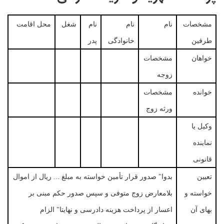
مشخصات
نام
نام
نام
شغل
محل اقامت
طرفین
خانوادگی
پدر
خواهان
مشخصات
زوجه
خوانده
مشخصات
ورثه زوج
وکیل یا
نماینده
قانونی
تعیین
بدوا" صدور قرار تأمین خواسته به مبلغ ... ریال از اموال
خواسته و
بلامعارض زوج متوفی و سپس صدور حکم مبنی بر
بهای آن
اعسار از پرداخت هزینه دادرسی و نهایتا" الزام