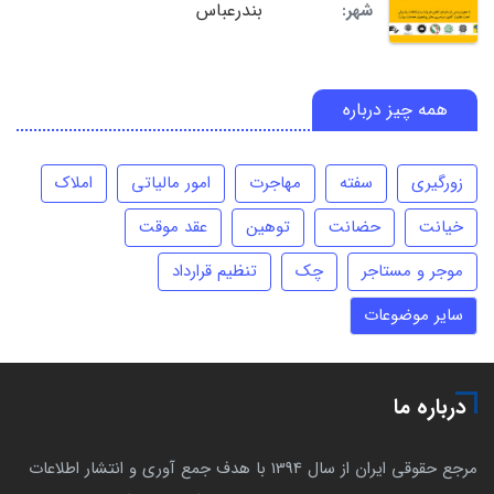
بندرعباس
شهر:
همه چیز درباره
زورگیری
سفته
مهاجرت
امور مالیاتی
املاک
خیانت
حضانت
توهین
عقد موقت
موجر و مستاجر
چک
تنظیم قرارداد
سایر موضوعات
درباره ما
مرجع حقوقی ایران از سال 1394 با هدف جمع آوری و انتشار اطلاعات