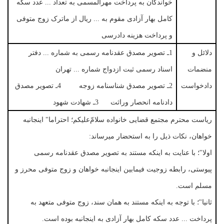
خواندگان به پرداخت مهرالمسمی به تعداد ... عدد سکه
کامل بهار آزادی مقوم به ... ریال از ماترک زوج متوفی
و پرداخت هزینه دادرسی
دلائل و
1ـ تصویر مصدق عقدنامه رسمی به شماره ... دفتر
منضمات
اسناد رسمی ثبت ازدواج شماره ... تهران
دادخواست
2ـ تصویر مصدق شناسنامه زوجه 4ـ تصویر مصدق
دادنامه انحصار وراثت 3ـ شهادت شهود
ریاست محترم مجتمع قضایی خانواده سلامّ‌علیکم؛ احتراما" اینجانبه
خواهان، نکات ذیل را به استحضار میرساند:
اولا"؛ با عنایت به اینکه مستند به تصویر مصدق عقدنامه رسمی
پیوستی، رابطه زوجیت فیمابین اینجانبه خواهان و زوج متوفی محرز و
مسلم است.
ثانیا"؛ با توجه به اینکه مستند به همان سند، زوج متوفی متعهد به
پرداخت ... عدد سکه کامل بهار آزادی به اینجانبه بوده است.