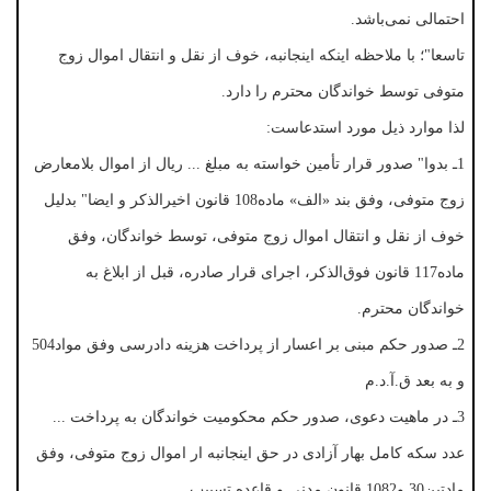
احتمالی نمی‌باشد.
تاسعا"؛ با ملاحظه اینکه اینجانبه، خوف از نقل و انتقال اموال زوج
متوفی توسط خواندگان محترم را دارد.
لذا موارد ذیل مورد استدعاست:
1ـ بدوا" صدور قرار تأمین خواسته به مبلغ ... ریال از اموال بلامعارض
زوج متوفی، وفق بند «الف» ماده108 قانون اخیرالذکر و ایضا" بدلیل
خوف از نقل و انتقال اموال زوج متوفی، توسط خواندگان، وفق
ماده117 قانون فوق‌الذکر، اجرای قرار صادره، قبل از ابلاغ به
خواندگان محترم.
2ـ صدور حکم مبنی بر اعسار از پرداخت هزینه دادرسی وفق مواد504
و به بعد ق.آ.د.م
3ـ در ماهیت دعوی، صدور حکم محکومیت خواندگان به پرداخت ...
عدد سکه کامل بهار آزادی در حق اینجانبه ار اموال زوج متوفی، وفق
مادتین30 و1082 قانون مدنی و قاعده تسبیب.