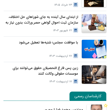
23 خرداد 1405
از ابتدای سال آینده به جای شوراهای حل اختلاف،
سازمان ثبت احوال گواهی حصر وراثت بدون نیاز به
درخواست وراث صادر خواهد کرد
22 شهریور 1403
با موافقت مجلس؛ شنبه‌ها تعطیل می‌شود
26 اردیبهشت 1403
زین پس فارغ التحصیلان حقوق می‌توانند برای
موسسات حقوقی وکالت کنند
17 اردیبهشت 1403
کارشناسان رسمی
مهندس محمدرضا تیموری