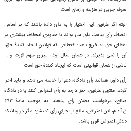
صرفه ­جویی در هزینه و زمان است.
البته اگر طرفین این اختیار را به داور داده باشند که بر اساس
انصاف رأی بدهد، داور می ­تواند تا حدودی انعطاف بیشتری در
اعطای حق به خرج دهد؛ انعطافی که قوانینِ ایجاد کنندۀ حق،
آن را نمی­ پذیرند. در همان مثال ارث، میزان سهم الإرث و ...
ناشی از همان قوانینی است که ایجاد کنندۀ حق است.
رأی داور، همانند رأی دادگاه، دعوا را خاتمه می­ دهد و باید اجرا
گردد. منتهی طرفین، حق دارند به رأی اعتراض کنند یا در دادگاه
صالح، درخواست بطلانِ رأی بدهند. به موجب مادۀ 493
ق.آ.د.م، این اعتراض، مانع از اجرایِ رأی نمی­شود مگر در زمانیکه
دلائلِ اعتراض قوی باشد.