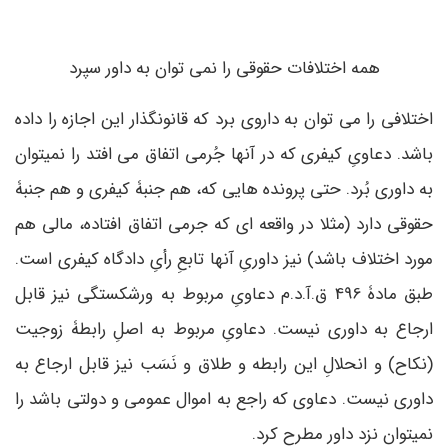
همه اختلافات حقوقی را نمی توان به داور سپرد
اختلافی را می ­توان به داروی برد که قانونگذار این اجازه را داده
باشد. دعاویِ کیفری که در آنها جُرمی اتفاق می­ افتد را نمی­توان
به داوری بُرد. حتی پرونده هایی که، هم جنبۀ کیفری و هم جنبۀ
حقوقی دارد (مثلا در واقعه ­ای که جرمی اتفاق افتاده، مالی هم
مورد اختلاف باشد) نیز داوریِ آنها تابعِ رأیِ دادگاه کیفری است.
طبق مادۀ 496 ق.آ.د.م دعاویِ مربوط به ورشکستگی نیز قابل
ارجاع به داوری نیست. دعاویِ مربوط به اصلِ رابطۀ زوجیت
(نکاح) و انحلالِ این رابطه و طلاق و نَسَب نیز قابل ارجاع به
داوری نیست. دعاوی که راجع به اموال عمومی و دولتی باشد را
نمی­توان نزد داور مطرح کرد.