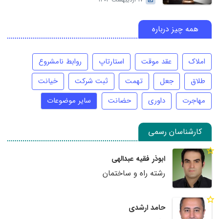
17 اردیبهشت 1403
همه چیز درباره
املاک
عقد موقت
استارتاپ
روابط نامشروع
طلاق
جعل
تهمت
ثبت شرکت
خیانت
مهاجرت
داوری
حضانت
سایر موضوعات
کارشناسان رسمی
ابوذر فقیه عبدالهی
رشته راه و ساختمان
حامد ارشدی