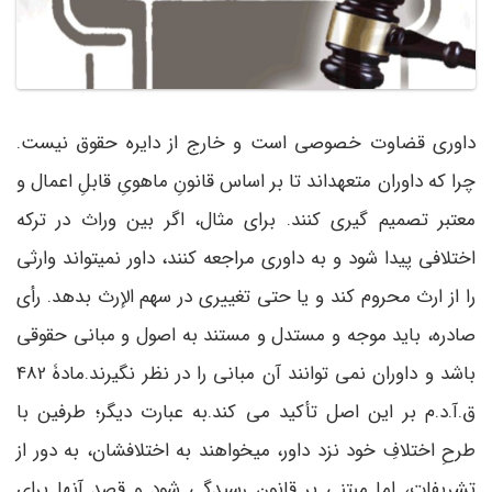
داوری قضاوت خصوصی است و خارج از دایره حقوق نیست.
چرا که داوران متعهداند تا بر اساس قانونِ ماهویِ قابلِ اعمال و
معتبر تصمیم گیری کنند. برای مثال، اگر بین وراث در ترکه
اختلافی پیدا شود و به داوری مراجعه کنند، داور نمی­تواند وارثی
را از ارث محروم کند و یا حتی تغییری در سهم الإرث بدهد. رأی
صادره، باید موجه و مستدل و مستند به اصول و مبانی حقوقی
باشد و داوران نمی ­توانند آن مبانی را در نظر نگیرند.مادۀ 482
ق.آ.د.م بر این اصل تأکید می­ کند.به عبارت دیگر؛ طرفین با
طرحِ اختلافِ خود نزد داور، می­خواهند به اختلافشان، به دور از
تشریفات، اما مبتنی بر قانون رسیدگی شود و قصدِ آنها برای