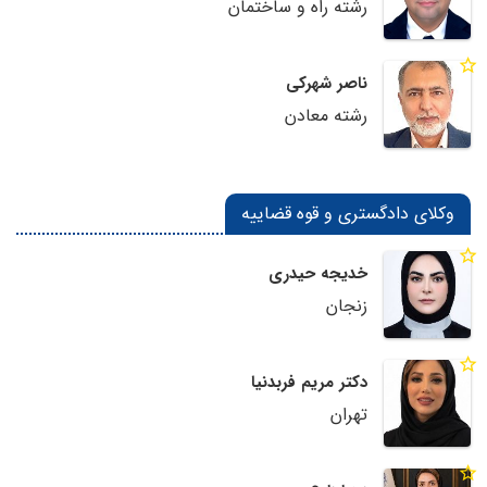
رشته راه و ساختمان
ناصر شهرکی
رشته معادن
وکلای دادگستری و قوه قضاییه
خدیجه حیدری
زنجان
دکتر مریم فربدنیا
تهران