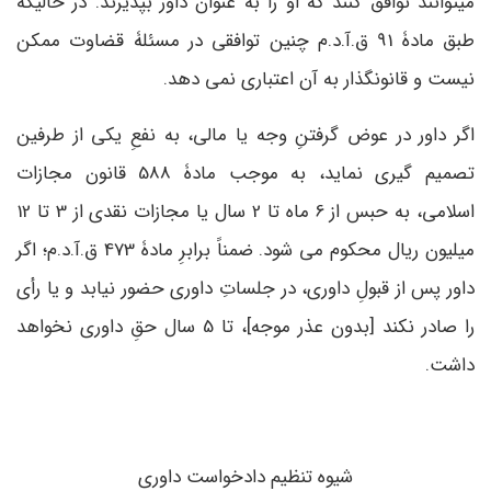
می­توانند توافق کنند که او را به عنوان داور بپذیرند. در حالیکه
طبق مادۀ 91 ق.آ.د.م چنین توافقی در مسئلۀ قضاوت ممکن
نیست و قانونگذار به آن اعتباری نمی ­دهد.
اگر داور در عوض گرفتنِ وجه یا مالی، به نفعِ یکی از طرفین
تصمیم گیری نماید، به موجب مادۀ 588 قانون مجازات
اسلامی، به حبس از 6 ماه تا 2 سال یا مجازات نقدی از 3 تا 12
میلیون ریال محکوم می­ شود. ضمناً برابرِ مادۀ 473 ق.آ.د.م؛ اگر
داور پس از قبولِ داوری، در جلساتِ داوری حضور نیابد و یا رأی
را صادر نکند [بدون عذر موجه]، تا 5 سال حقِ داوری نخواهد
داشت.
شیوه تنظیم دادخواست داوری