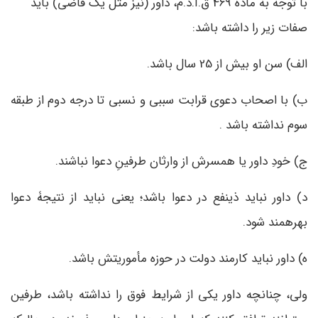
با توجه به مادۀ 469 ق.آ.د.م، داور (نیز مثل یک قاضی) باید
صفات زیر را داشته باشد:
الف) سن او بیش از 25 سال باشد.
ب) با اصحاب دعوی قرابت سببی و نسبی تا درجه دوم از طبقه
سوم نداشته باشد .
ج) خودِ داور یا همسرش از وارثان طرفینِ دعوا نباشند.
د) داور نباید ذی­نفع در دعوا باشد؛ یعنی نباید از نتیجۀ دعوا
بهره­مند شود.
ه) داور نباید کارمند دولت در حوزه مأموریتش باشد.
ولی، چنانچه داور یکی از شرایط فوق را نداشته باشد، طرفین