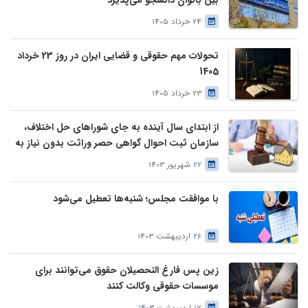
بین بانوان دانشجو می‌پذیرد
24 خرداد 1405
تحولات مهم حقوقی و قضایی ایران در روز 23 خرداد
1405
23 خرداد 1405
از ابتدای سال آینده به جای شوراهای حل اختلاف،
سازمان ثبت احوال گواهی حصر وراثت بدون نیاز به
درخواست وراث صادر خواهد کرد
22 شهریور 1403
با موافقت مجلس؛ شنبه‌ها تعطیل می‌شود
26 اردیبهشت 1403
زین پس فارغ التحصیلان حقوق می‌توانند برای
موسسات حقوقی وکالت کنند