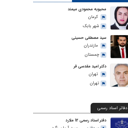
محبوبه محمودی میمند
کرمان
شهر بابک
سید مصطفی حسینی
مازندران
چمستان
دکتر امید مقدسی فر
تهران
تهران
دفاتر اسناد رسمی
دفتر اسناد رسمی 12 ملارد