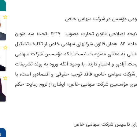
عمومی مؤسس در شرکت سهامی خاص
مجامع عمومی در شرکت­های سهامی در ماده 73 لایحه اصلاحی قانون تجارت مصوب 1347 تحت سه عنوان
مؤسس، عادی و فوق ­العاده دسته ­بندی شده ­اند. در ماده­ 82 همان قانون شرکت­های سهامی خاص از تکلیف تشکیل
افیتی به معنای ممنوعیت نیست بلکه مؤسسین شرکت سهامی
آزادی و اختیار دارند. با وجود آنکه ورود به روند تشریفات
 شرکت سهامی خاص، فاقد توجیه حقوقی و اقتصادی است، با
 سوی مؤسسین شرکت سهامی خاص، ایشان از لزوم رعایت حکم
 برای تاسیس شرکت سهامی خاص
و