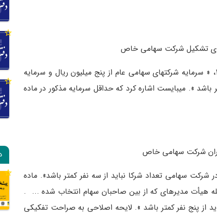
برای تشکیل شرکت سهامی خاص
به موجب ماده 5 لایحه اصلاحی قانون تجارت 1347، « سرمایه شرکت­های سهامی عام از پنج میلیون ریال و سرمایه
 باشد ». می­بایست اشاره کرد که حداقل سرمایه مذکور در ماده
اران شرکت سهامی خاص
د
 ماده­ 3 لایحه اصلاحی قانون تجارت 1347 «در شرکت سهامی تعداد شرکا نباید از سه نفر کم­تر باشد». ماده
یله­ هیأت مدیره­ای که از بین صاحبان سهام انتخاب شده ... .
ید از پنج نفر کم­تر باشد ». لایحه اصلاحی به صراحت تفکیکی