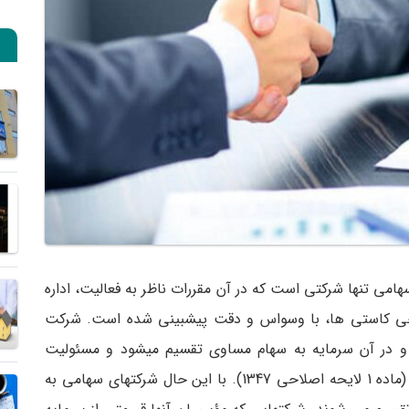
د ذیل ماده 20 ق.ت، شرکت سهامی تنها شرکتی است که در آن مقررات ناظر به فعالیت، اداره
رخی کاستی­ ها، با وسواس و دقت پیش­بینی شده است. شرکت
 در آن سرمایه به سهام مساوی تقسیم می­شود و مسئولیت
صاحبان سهام محدود به مبلغ اسمی سهام آن­هاست (ماده­ 1 لایحه اصلاحی 1347). با این حال شرکت­های سهامی به