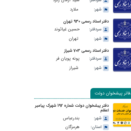
سید آرمان زگرد
سردفتر:
ملارد
شهر:
دفتر اسناد رسمی 930 تهران
حسین غیاثوند
سردفتر:
تهران
شهر:
دفتر اسناد رسمی 703 شیراز
پونه پویان فر
سردفتر:
شیراز
شهر:
فاتر پیشخوان دولت
دفتر پیشخوان دولت شماره 192 شهرک پیامبر
اعظم
بندرعباس
شهر:
هرمزگان
استان: