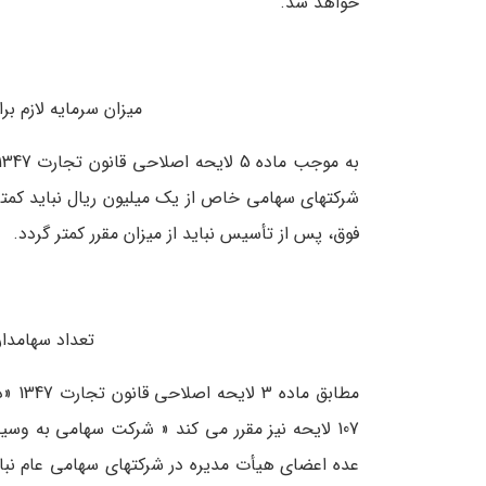
خواهد شد.
میزان سرمایه لازم 
شرکت­های سهامی خاص از یک میلیون ریال نباید کم­تر
فوق، پس از تأسیس نباید از میزان مقرر کم­تر گردد.
تعداد سهامد
مطابق
107 لایحه نیز مقرر می­ کند « شرکت سهامی به وس
عده­ اعضای هیأت مدیره در شرکت­های سهامی عام نبا