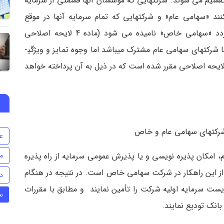
م می­ شوند. شرکت­هایی که مؤسسان آن­ها قسمتی از سرمایه
د «سهامی عام» و شرکت­هایی که تمام سرمایه آن­ها در موقع
تأسیس منحصرا به وسیله مؤسسان تأمین می­ گردد «سهامی خاص» نامیده می­ شود (ماده 4 لایحه اصلاحی
1347). برخی قوانین شرکت­های سهامی خاص اگرچه با شرکت­های سهامی عام مشترک می­باشد اما وجوه تمایز و ویژگی­
حه اصلاحی مقرر شده است که در ذیل به آن پرداخته خواهد
شرکتهای سهامی عام و خاص
ع
، امکان پذیره ­نویسی و یا پذیرش عمومی سرمایه از راه پذیره
م
از این راهکار در شرکت سهامی خاص است. در نتیجه در هنگام
د
سرمایه اولیه شرکت را تأمین نمایند و مطابق با مقررات
س