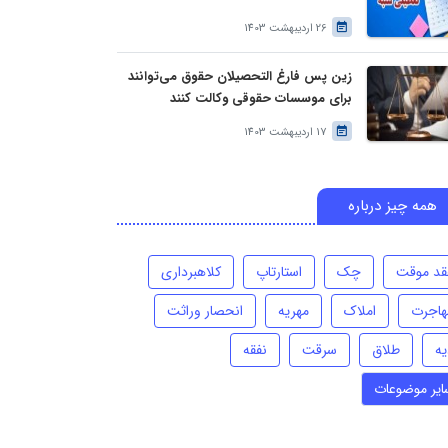
26 اردیبهشت 1403
زین پس فارغ التحصیلان حقوق می‌توانند
برای موسسات حقوقی وکالت کنند
17 اردیبهشت 1403
همه چیز درباره
قد موقت
چک
استارتاپ
کلاهبرداری
هاجرت
املاک
مهریه
انحصار وراثت
یه
طلاق
سرقت
نفقه
ایر موضوعات