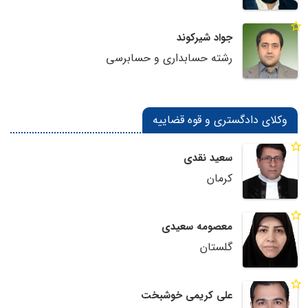
جواد شیرکوند
رشته حسابداری و حسابرسی
وکلای دادگستری و قوه قضاییه
سعید نقدی
کرمان
معصومه سعیدی
گلستان
علی کریمی خوشبخت