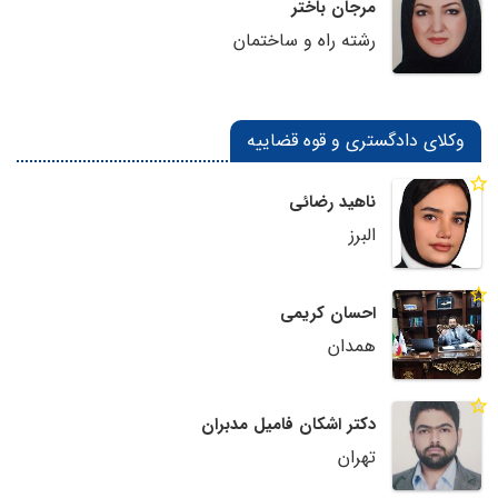
مرجان باختر
رشته راه و ساختمان
وکلای دادگستری و قوه قضاییه
ناهید رضائی
البرز
احسان کریمی
همدان
دکتر اشکان فامیل مدبران
تهران