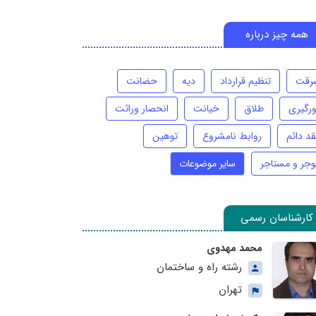
همه چیز درباره
رقت
تنظیم قرارداد
دیه
حضانت
ورگیری
طلاق
خیانت
انحصار وراثت
قد دائم
روابط نامشروع
توهین
وجر و مستاجر
سایر موضوعات
کارشناسان رسمی
محمد مهدوی
رشته راه و ساختمان
تهران