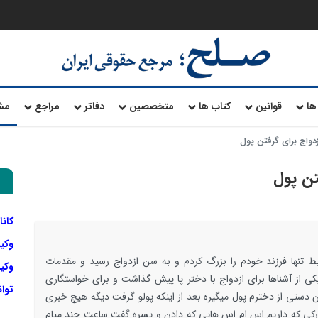
ها
قوانین
کتاب ها
متخصصین
دفاتر
مراجع
مش
زدواج برای گرفتن پول
تن پول
کانا
وکی
نها فرزند خودم را بزرگ کردم و به سن ازدواج رسید و مقدمات
وکیل
کی از آشناها برای ازدواج با دختر پا پیش گذاشت و برای خواستگاری
توا
ون دستی از دخترم پول میگیره بعد از اینکه پولو گرفت دیگه هیچ خبری
رکی که داریم اس ام اس هایی که دادن و پسره گفت ساعت چند میام