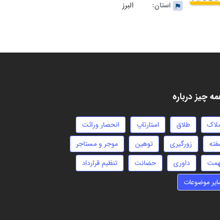
البرز
استان:
ه چیز درباره
ملاک
طلاق
استارتاپ
انحصار وراثت
فته
زورگیری
توهین
موجر و مستاجر
همت
داوری
حضانت
تنظیم قرارداد
ایر موضوعات