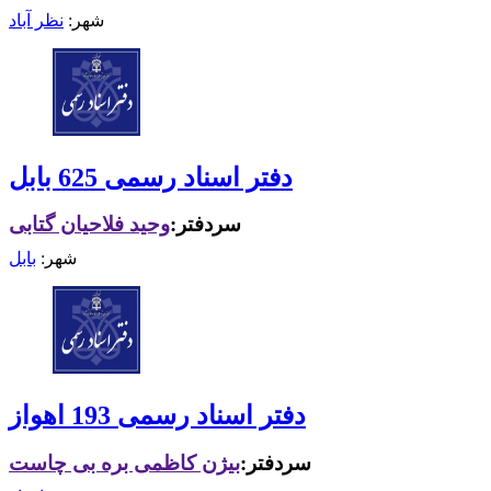
شهر:
نظر آباد
دفتر اسناد رسمی 625 بابل
سردفتر:
وحید فلاحیان گتابی
شهر:
بابل
دفتر اسناد رسمی 193 اهواز
سردفتر:
بیژن کاظمی بره بی چاست