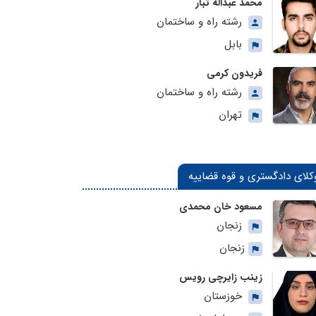
محمد عبداله تبار
رشته راه و ساختمان
بابل
فریدون کرمی
رشته راه و ساختمان
تهران
کلای دادگستری و قوه قضاییه
مسعود خان محمدی
زنجان
زنجان
زینب زایرچی رویس
خوزستان