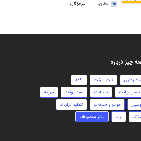
هرمزگان
استان:
ه چیز درباره
لاهبرداری
ثبت شرکت
نفقه
نحصار وراثت
حضانت
عقد موقت
مهریه
وهین
موجر و مستاجر
تنظیم قرارداد
ملاک
ارث
سایر موضوعات