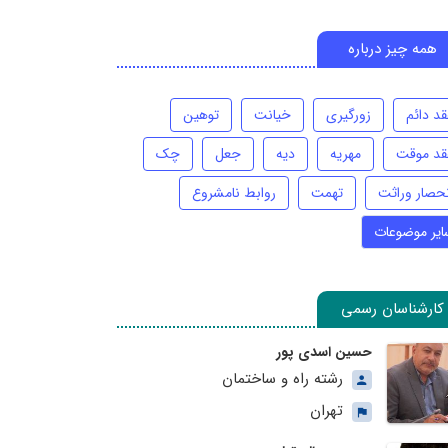
همه چیز درباره
قد دائم
زورگیری
خیانت
توهین
قد موقت
مهریه
دیه
جعل
چک
نحصار وراثت
تهمت
روابط نامشروع
ایر موضوعات
کارشناسان رسمی
حسین اسدی پور
رشته راه و ساختمان
تهران