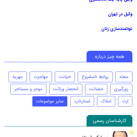
وکیل در تهران
توانمندسازی زنان
همه چیز درباره
سفته
روابط نامشروع
خیانت
مهاجرت
مهریه
زورگیری
حضانت
انحصار وراثت
موجر و مستاجر
ارث
املاک
استارتاپ
سایر موضوعات
کارشناسان رسمی