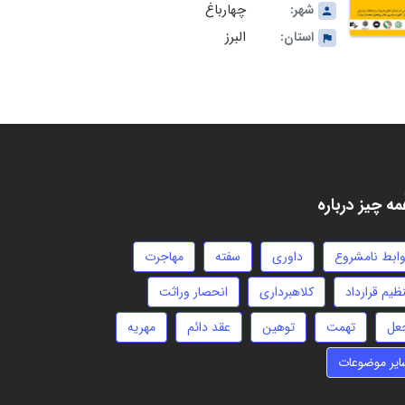
چهارباغ
شهر:
البرز
استان:
ه چیز درباره
وابط نامشروع
داوری
سفته
مهاجرت
ظیم قرارداد
کلاهبرداری
انحصار وراثت
عل
تهمت
توهین
عقد دائم
مهریه
ایر موضوعات