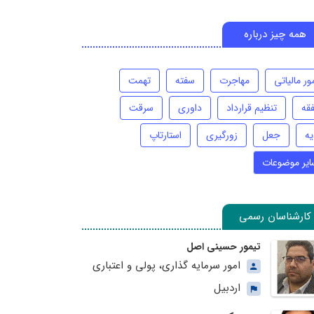
همه چیز درباره
ور مالیاتی
مهاجرت
سفته
تهمت
فقه
تنظیم قرارداد
داوری
سرقت
یه
جعل
زورگیری
استارتاپ
ایر موضوعات
کارشناسان رسمی
تیمور حسینی اصل
امور سرمایه گذاری، پولی و اعتباری
اردبیل