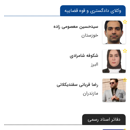
وکلای دادگستری و قوه قضاییه
سیدحسین معصومی زاده
خوزستان
شکوفه شامرادی
البرز
رضا قربانی سقندیکلائی
مازندران
دفاتر اسناد رسمی