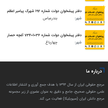
دفتر پیشخوان دولت شماره 192 شهرک پیامبر اعظم
بندرعباس
شهر:
دفتر پیشخوان دولت شماره 73401036 آغچه حصار
چهارباغ
شهر:
درباره ما
مرجع حقوقی ایران از سال 1394 با هدف جمع آوری و انتشار اطلاعات
علمی حقوقی صحیح، جامع و دقیق به عنوان عضوی از زیر مجموعه
مرجع دانش ایران (سیویلیکا) فعالیت می کند.