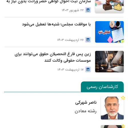
سازمان ثبت احوال گواهی حصر وراثت بدون نیاز به
درخواست وراث صادر خواهد کرد
22 شهریور 1403
با موافقت مجلس؛ شنبه‌ها تعطیل می‌شود
26 اردیبهشت 1403
زین پس فارغ التحصیلان حقوق می‌توانند برای
موسسات حقوقی وکالت کنند
17 اردیبهشت 1403
کارشناسان رسمی
ناصر شهرکی
رشته معادن