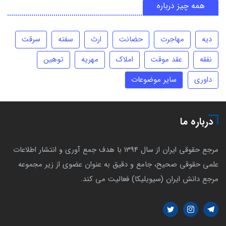
همه چیز درباره
دیه
مهاجرت
حضانت
ارث
سفته
سرقت
نفقه
عقد موقت
املاک
مهریه
توهین
داوری
سایر موضوعات
درباره ما
مرجع حقوقی ایران از سال 1394 با هدف جمع آوری و انتشار اطلاعات
علمی حقوقی صحیح، جامع و دقیق به عنوان عضوی از زیر مجموعه
مرجع دانش ایران (سیویلیکا) فعالیت می کند.