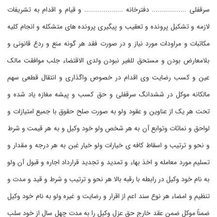
سرقفلی .................. دفترخانه .................... و قیام و اقدام به تشریفات
لازمه و تشکیل پرونده و تعقیب و پیگیری پرونده های متشکله و انجام کلیه
مکاتبات و مراودات مورد نیاز و در صورت فقد هر گونه منع و ردع قانونی و
بلامعارض بودن و مستحق للغیر نبودن ولدی الاقتضاء جلب موافقت مالک
عین و کسب رضایت وی اقدام در خصوص واگذاری و انتقال قطعی سهم
مالکانه موکل در ششدانگ سرقفلی و حق کسب و پیشه مغازه یاد شده و
تحت هر یک از عناوین و عقود ولو به صورت صلح حقوق با جمیع امتیازات و
لواحق و نمائات وتوابع آن به هر شخص ولو خود وکیل و به هر قیمت و شرط
و نحو و ترتیب و اسقاط کافه ی خیارات ولو خیار غبن به هر درجه و مقدار و
تسلیم مورد معامله و اخذ بهاء و تمدید و تجدید قرارداد اجاره و قبول آن ولو
به نام خود وکیل در رابطه با رقبه بالا هر نحو و ترتیب و شرط و قید و مدت و
تنظیم و امضاء هر نوع سند اعم از اقرار و رضایت و غیره ولو به نام خود وکیل
ضمناً موکل ضمن عقد خارج حق عزل وکیل را به مدت چهل سال از خود سلب