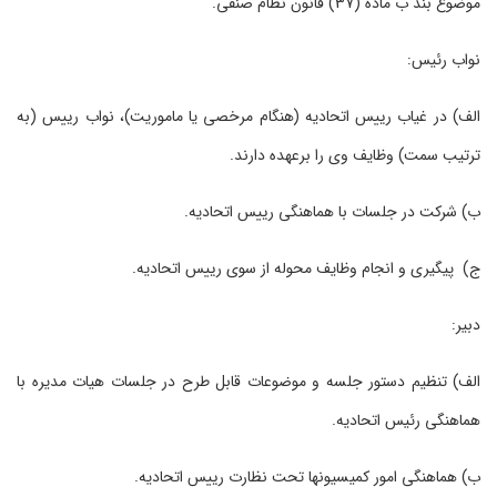
موضوع بند ب ماده (37) قانون نظام صنفی.
نواب رئیس:
الف) در غیاب رییس اتحادیه (هنگام مرخصی یا ماموریت)، نواب رییس (به
ترتیب سمت) وظایف وی را برعهده دارند.
ب) شرکت در جلسات با هماهنگی رییس اتحادیه.
ج) پیگیری و انجام وظایف محوله از سوی رییس اتحادیه.
دبیر:
الف) تنظیم دستور جلسه و ­موضوعات قابل طرح در جلسات هیات مدیره با
هماهنگی رئیس اتحادیه.
ب) هماهنگی امور کمیسیون‏ها تحت نظارت رییس اتحادیه.