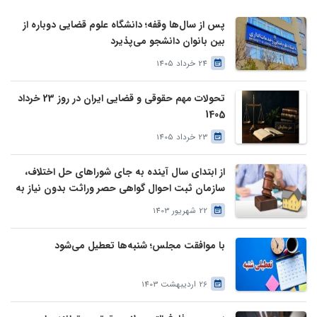
پس از سال‌ها وقفه؛ دانشگاه علوم قضایی دوباره از
بین بانوان دانشجو می‌پذیرد
24 خرداد 1405
تحولات مهم حقوقی و قضایی ایران در روز 23 خرداد
1405
23 خرداد 1405
از ابتدای سال آینده به جای شوراهای حل اختلاف،
سازمان ثبت احوال گواهی حصر وراثت بدون نیاز به
درخواست وراث صادر خواهد کرد
22 شهریور 1403
با موافقت مجلس؛ شنبه‌ها تعطیل می‌شود
26 اردیبهشت 1403