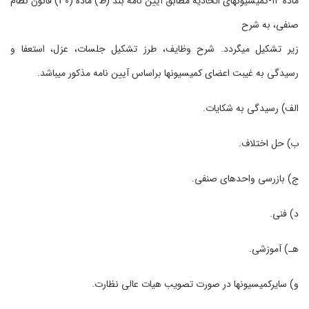
ماده 14-کمیسیون‏های اتحادیه مطابق آیین نامه بند (ط) ماده (30) قانون نظام
صنفی، به شرح
زیر تشکیل می‏گردد. شرح وظایف، طرز تشکیل جلسات، عزل، استعفا و
رسیدگی به غیبت اعضای کمیسیون‏ها براساس آیین نامه مذکور می‏باشد.
الف) رسیدگی به شکایات.
ب) حل اختلاف.
ج) بازرسی واحدهای صنفی.
د) فنی.
ﻫـ) آموزشی.
و) سایرکمیسیون‏ها در صورت تصویب هیات عالی نظارت.