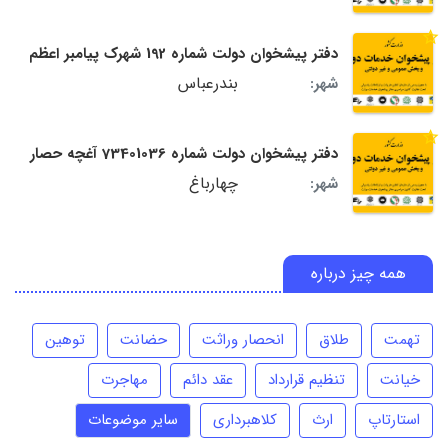
دفتر پیشخوان دولت شماره 192 شهرک پیامبر اعظم
بندرعباس
شهر:
دفتر پیشخوان دولت شماره 73401036 آغچه حصار
چهارباغ
شهر:
همه چیز درباره
تهمت
طلاق
انحصار وراثت
حضانت
توهین
خیانت
تنظیم قرارداد
عقد دائم
مهاجرت
استارتاپ
ارث
کلاهبرداری
سایر موضوعات