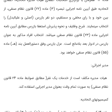
ماده 13- همزمان با برگزاری انتخابات اعضای هیات مدیره اتحادیه، اعضای
اتحادیه طبق آیین نامه اجرایی تبصره (3) ماده (22) قانون نظام صنفی، از
بین خود و با رای مخفی و مستقیم، دو نفر بازرس (اصلی و علی‏البدل) را
انتخاب می‏نمایند. شرح وظایف و نحوه پذیرش استعفا بازرس مطابق آیین نامه
اجرایی ماده (23) قانون نظام صنفی می‏باشد. انتخاب افراد مذکور به عنوان
بازرس در ادوار بعد بلامانع است. عزل بازرس وفق دستورالعمل بند (ﻫـ) ماده
(55) قانون نظام صنفی خواهد بود.
مدیر اجرائی:
هیات مدیره مکلف است از خدمات یک نفر( مطابق ضوابط ماده 24 قانون
نظام صنفی) به صورت تمام وقت بعنوان مدیر اجرایی استفاده کند.
کمیسیون‏های اتحادیه: