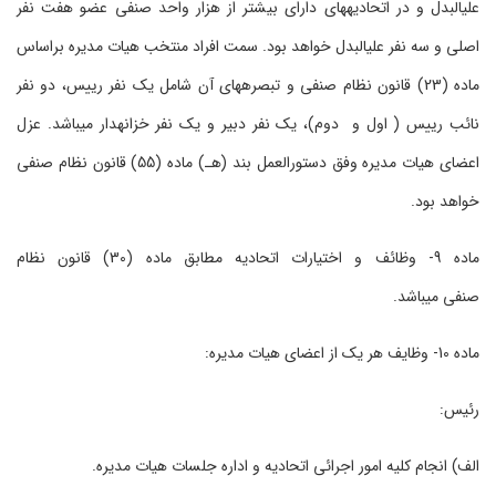
علی‏البدل و در اتحادیه‏های دارای بیشتر از هزار واحد صنفی عضو هفت نفر
اصلی و سه نفر علی‏البدل خواهد بود. سمت افراد منتخب هیات مدیره براساس
ماده (23) قانون نظام صنفی و تبصره‏های آن شامل یک نفر رییس، دو نفر
نائب رییس ( اول و دوم)، یک نفر دبیر و یک نفر خزانه‏دار می‏باشد. عزل
اعضای هیات مدیره وفق دستورالعمل بند (ﻫـ) ماده (55) قانون نظام صنفی
خواهد بود.
ماده 9- وظائف و اختیارات اتحادیه مطابق ماده (30) قانون نظام
صنفی می‏باشد.
ماده 10- وظایف هر یک از اعضای هیات مدیره:
رئیس:
الف) انجام کلیه امور اجرائی اتحادیه و اداره جلسات هیات مدیره.