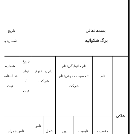
بسمه تعالی
تاریخ..........
برگ شکوا
ئیه
شماره پرونده.
تاریخ
نام خانوادگی/ نام
شماره
نام پدر / نوع
تولد
نام
شخصیت حقوقی/ نام
شناسنامه/
شرکت
/
شرکت
ثبت
ثبت
شاکی
تلفن
جنسیت
تابعیت
دین
شغل
تلفن همراه