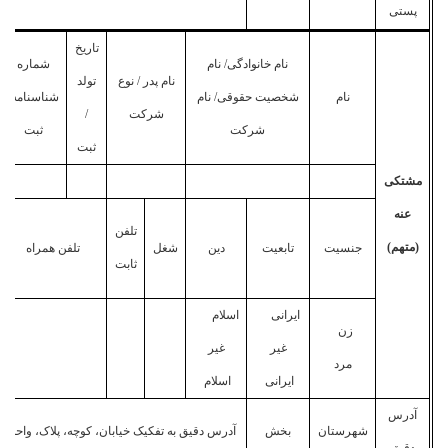
پستی
تاریخ
نام خانوادگی/ نام
شماره
نام پدر / نوع
تولد
نام
شخصیت حقوقی/ نام
شناسنامه/
شرکت
/
شرکت
ثبت
ثبت
مشتکی
عنه
تلفن
(متهم)
جنسیت
تابعیت
دین
شغل
تلفن همراه
ثابت
ایرانی
اسلام
زن
غیر
غیر
مرد
ایرانی
اسلام
آدرس
شهرستان
بخش
آدرس دقیق به تفکیک خیابان، کوچه، پلاک، واحد