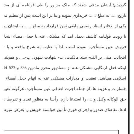
گردیدم؛ ایشان مدعی شدند که ملک مزبور را طی قولنامه ­ای از مشتک
تاریخ ..... به مبلغ ...... خریداری نموده و بنا بر این است پس از تنظیم سن
یکی از دفاتر اسناد رسمی مابقی ثمن قرارداد به مبلغ ...... به ایشان پردا
با رویت قولنامه کاشف بعمل آمد که مشتکی عنه با جعل امضاء اینجانب 
فروش عین مستأجره نموده است. لذا با عنایت به شرح واقعه و با توجه
اینجانب مبنی بر الف- سند مالکیت، ب- شهادت شهود، پ-..... و همچنین ب
اینکه فعل ارتکابی مشتکی ع
اسلامی می­باشد، تعقیب و مجازات مشتکی عنه به اتهام جعل امضاء و ن
خسارات و هزینه­ ها، از جمله اجرت اضافی عین مستأجره، هرگونه تغییر ما
حق الوکاله وکیل و .... را استدعا دارم. رأسا به منظور تعدی و تفریط در
ادعا، تقاضای صدور و اجرای فوری تأمین خواسته خویش را بعرض می­رسانم