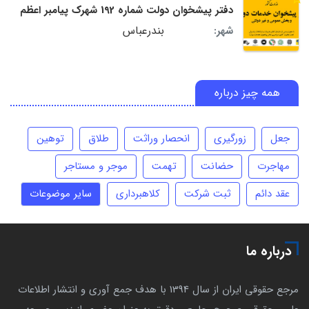
دفتر پیشخوان دولت شماره 192 شهرک پیامبر اعظم
بندرعباس
شهر:
همه چیز درباره
جعل
زورگیری
انحصار وراثت
طلاق
توهین
مهاجرت
حضانت
تهمت
موجر و مستاجر
عقد دائم
ثبت شرکت
کلاهبرداری
سایر موضوعات
درباره ما
مرجع حقوقی ایران از سال 1394 با هدف جمع آوری و انتشار اطلاعات