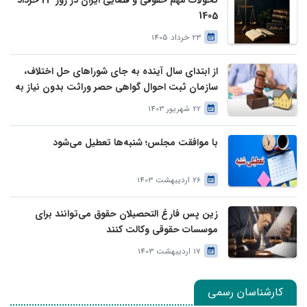
تحولات مهم حقوقی و قضایی ایران در روز 23 خرداد
1405
23 خرداد 1405
از ابتدای سال آینده به جای شوراهای حل اختلاف،
سازمان ثبت احوال گواهی حصر وراثت بدون نیاز به
درخواست وراث صادر خواهد کرد
22 شهریور 1403
با موافقت مجلس؛ شنبه‌ها تعطیل می‌شود
26 اردیبهشت 1403
زین پس فارغ التحصیلان حقوق می‌توانند برای
موسسات حقوقی وکالت کنند
17 اردیبهشت 1403
کارشناسان رسمی