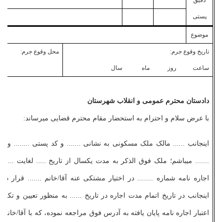
دقیق
پستی
موضوع
تاریخ وقوع جرم:
محل وقوع جرم:
ساعت روز ماه سال
دادستان محترم عمومی و انقلاب شهرستان
با عرض سلام و احترام به استحضار مقام محترم قضایی می­رساند:
اینجانب ...... مالک ملک مسکونی به نشانی ....... و کد پستی ........ و ش
....... می­باشم؛ ملک فوق ­الذکر به مدت یکسال از تاریخ ..... لغایت .....
اجاره­ نامه شماره ........ در اختیار مشتکی ­عنه آقا/خانم ....... قرار د
اینجانب در تاریخ اتمام مدت اجاره در تاریخ ...... به منظور تعیین و تک
اعتبار اجاره ­نامه پایان­ یافته به آدرس فوق مراجعه نموده، که با آقا/خانم .