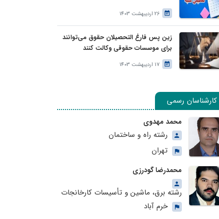
26 اردیبهشت 1403
زین پس فارغ التحصیلان حقوق می‌توانند
برای موسسات حقوقی وکالت کنند
17 اردیبهشت 1403
کارشناسان رسمی
محمد مهدوی
رشته راه و ساختمان
تهران
محمدرضا گودرزی
رشته برق، ماشین و تأسیسات کارخانجات
خرم آباد