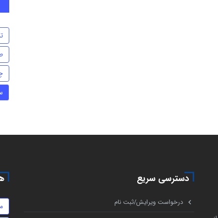
تن
ط
چ
س
دسترسی سریع
هم
درخواست ویرایش/ثبت نام
م