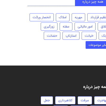
همه چیز درباره
ظیم قرارداد
مهریه
املاک
انحصار وراثت
لاق
امور مالیاتی
سفته
زورگیری
ک
خیانت
استارتاپ
حضانت
ایر موضوعات
ه چیز درباره
هاجرت
سرقت
کلاهبرداری
جعل