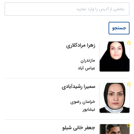
جستجو
زهرا مرادکلاری
مازندران
عباس آباد
سمیرا رشیدآبادی
خراسان رضوی
نیشابور
جعفر خانی شبلو