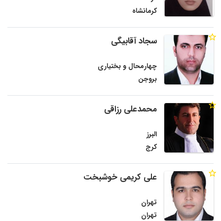
کرمانشاه
سجاد آقابیگی
چهارمحال و بختیاری
بروجن
محمدعلی رزاقی
البرز
کرج
علی کریمی خوشبخت
تهران
تهران