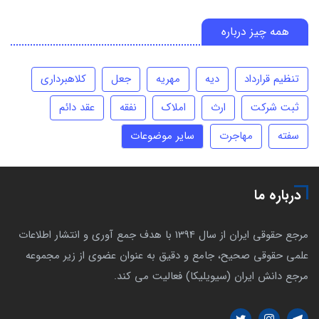
همه چیز درباره
تنظیم قرارداد
دیه
مهریه
جعل
کلاهبرداری
ثبت شرکت
ارث
املاک
نفقه
عقد دائم
سفته
مهاجرت
سایر موضوعات
درباره ما
مرجع حقوقی ایران از سال 1394 با هدف جمع آوری و انتشار اطلاعات
علمی حقوقی صحیح، جامع و دقیق به عنوان عضوی از زیر مجموعه
مرجع دانش ایران (سیویلیکا) فعالیت می کند.