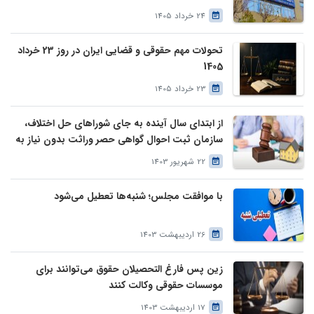
24 خرداد 1405
تحولات مهم حقوقی و قضایی ایران در روز 23 خرداد
1405
23 خرداد 1405
از ابتدای سال آینده به جای شوراهای حل اختلاف،
سازمان ثبت احوال گواهی حصر وراثت بدون نیاز به
درخواست وراث صادر خواهد کرد
22 شهریور 1403
با موافقت مجلس؛ شنبه‌ها تعطیل می‌شود
26 اردیبهشت 1403
زین پس فارغ التحصیلان حقوق می‌توانند برای
موسسات حقوقی وکالت کنند
17 اردیبهشت 1403