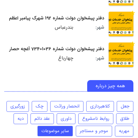
دفتر پیشخوان دولت شماره 192 شهرک پیامبر اعظم
بندرعباس
شهر:
دفتر پیشخوان دولت شماره 73401036 آغچه حصار
چهارباغ
شهر:
همه چیز درباره
جعل
کلاهبرداری
انحصار وراثت
چک
زورگیری
طلاق
روابط نامشروع
داوری
عقد دائم
دیه
مهریه
موجر و مستاجر
سایر موضوعات