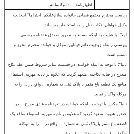
اظهارنامه 7ـ وکالتنامه
ریاست محترم مجتمع قضایی خانواده سلامّ‌علیکم؛ احتراما" اینجانب
وکیل خواهان، نکات ذیل را به استحضار میرساند:
اولا"؛ با عنایت به اینکه مستند به تصویر مصدق عقدنامه رسمی
پیوستی رابطه زوجیت دائم فیمابین موکل و خوانده محترم محرز و
مسلم است.
ثانیا"؛ با توجه به اینکه خوانده، در قسمت سایر شروط ضمن عقد نکاح
مندرج در قباله نکاحیه، متعهد گردید که علاوه بر تأدیه مهریه، استیفاء
منافع یک قطعه باغ مثمر با پلاک ثبتی به شماره ... واقع در ... را به
موکله واگذار نماید.
ثانیا" مکرر؛ با توجه به اینکه خوانده، در تعهدنامه عادی مورخ ... در
حضور شهود، متعهد گردید که علاوه بر تأدیه مهریه، استیفاء منافع یک
قطعه باغ مثمر با پلاک ثبتی به شماره ... واقع در ... را به موکله
واگذار نماید و شهود مذکور عبارتند از: