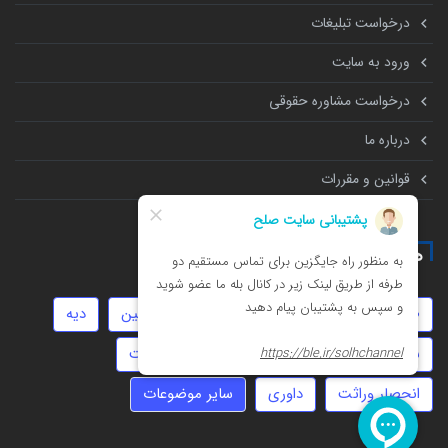
درخواست تبلیغات
ورود به سایت
درخواست مشاوره حقوقی
درباره ما
قوانین و مقررات
همه چیز درباره
طلاق
تهمت
جعل
چک
توهین
دیه
سرقت
ثبت شرکت
املاک
حضانت
انحصار وراثت
داوری
سایر موضوعات