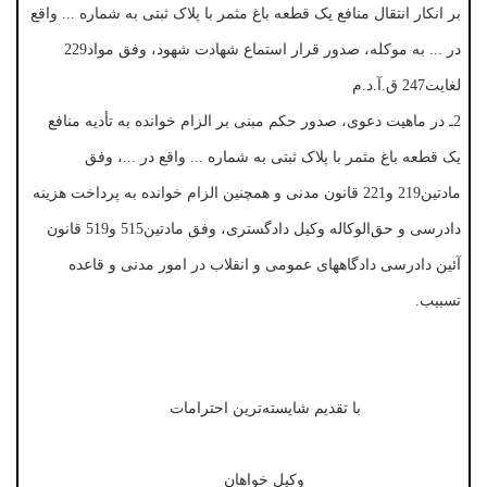
بر انکار انتقال منافع یک قطعه باغ مثمر با پلاک ثبتی به شماره ... واقع
در ... به موکله، صدور قرار استماع شهادت شهود، وفق مواد229
لغایت247 ق.آ.د.م
2ـ در ماهیت دعوی، صدور حکم مبنی بر الزام خوانده به تأدیه منافع
یک قطعه باغ مثمر با پلاک ثبتی به شماره ... واقع در ...، وفق
مادتین219 و221 قانون مدنی و همچنین الزام خوانده به پرداخت هزینه
دادرسی و حق‌الوکاله وکیل دادگستری، وفق مادتین515 و519 قانون
آئین دادرسی دادگاههای عمومی و انقلاب در امور مدنی و قاعده
تسبیب.
با تقدیم شایسته‌ترین احترامات
وکیل خواهان