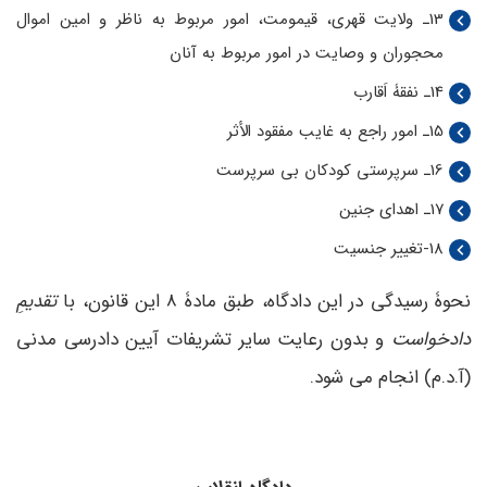
13ـ ولایت قهری، قیمومت، امور مربوط به ناظر و امین اموال
محجوران و وصایت در امور مربوط به آنان
14ـ نفقۀ اَقارب
15ـ امور راجع به غایب مفقود الأثر
16ـ سرپرستی کودکان بی سرپرست
17ـ اهدای جنین
18-تغییر جنسیت
نحوۀ رسیدگی در این دادگاه، طبق مادۀ 8 این قانون، با
تقدیمِ
دادخواست
و بدون رعایت سایر تشریفات آیین دادرسی مدنی
(آ.د.م) انجام می­ شود.