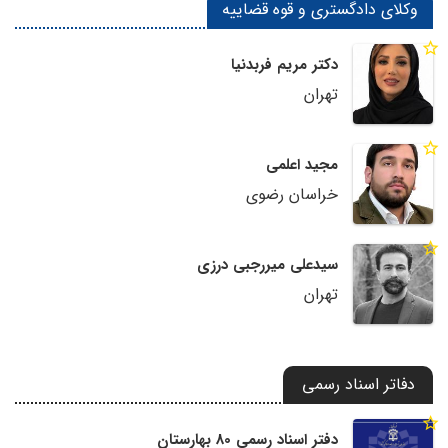
وکلای دادگستری و قوه قضاییه
دکتر مریم فربدنیا
تهران
مجید اعلمی
خراسان رضوی
سیدعلی میررجبی درزی
تهران
دفاتر اسناد رسمی
دفتر اسناد رسمی 80 بهارستان