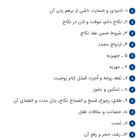
1- نامزدی و خسارت ناشی از برهم زدن آن
2ـ نکاح دائم، موقت و اذن در نکاح
3ـ شروط ضمن عقد نکاح
4ـ ازدواج مجدد
5 ـ جهیزیه
6 ـ مهریه
7ـ نَفقه زوجه و اُجرت المِثل ایام زوجیت
8 ـ تمکین و نشوز
9ـ طلاق، رجوع، فسخ و انفساخ نکاح، بَذل مدت و انقضای آن
10ـ حِضانت و ملاقات طفل
11ـ نَسَب
12ـ رشد، حجر و رفع آن