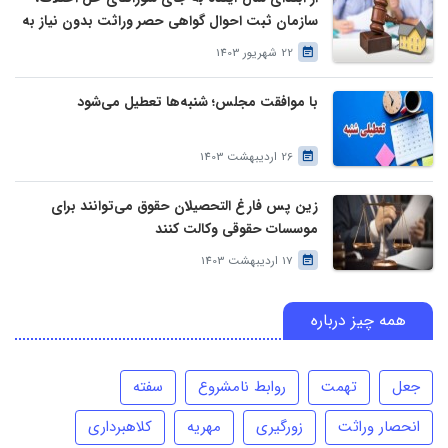
سازمان ثبت احوال گواهی حصر وراثت بدون نیاز به
درخواست وراث صادر خواهد کرد
22 شهریور 1403
با موافقت مجلس؛ شنبه‌ها تعطیل می‌شود
26 اردیبهشت 1403
زین پس فارغ التحصیلان حقوق می‌توانند برای
موسسات حقوقی وکالت کنند
17 اردیبهشت 1403
همه چیز درباره
جعل
تهمت
روابط نامشروع
سفته
انحصار وراثت
زورگیری
مهریه
کلاهبرداری