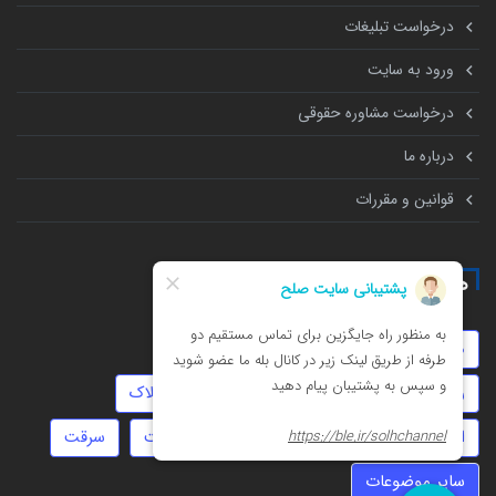
درخواست تبلیغات
ورود به سایت
درخواست مشاوره حقوقی
درباره ما
قوانین و مقررات
همه چیز درباره
موجر و مستاجر
کلاهبرداری
توهین
روابط نامشروع
استارتاپ
نفقه
املاک
امور مالیاتی
زورگیری
طلاق
تهمت
سرقت
سایر موضوعات