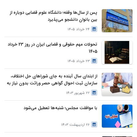
پس از سال‌ها وقفه؛ دانشگاه علوم قضایی دوباره از
بین بانوان دانشجو می‌پذیرد
24 خرداد 1405
تحولات مهم حقوقی و قضایی ایران در روز 23 خرداد
1405
23 خرداد 1405
از ابتدای سال آینده به جای شوراهای حل اختلاف،
سازمان ثبت احوال گواهی حصر وراثت بدون نیاز به
درخواست وراث صادر خواهد کرد
22 شهریور 1403
با موافقت مجلس؛ شنبه‌ها تعطیل می‌شود
26 اردیبهشت 1403