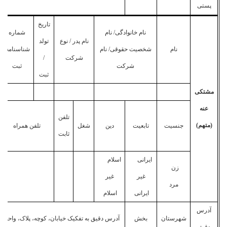
پستی
تاریخ
نام خانوادگی/ نام
شماره
نام پدر / نوع
تولد
نام
شخصیت حقوقی/ نام
شناسنامه/
شرکت
/
شرکت
ثبت
ثبت
مشتکی
عنه
تلفن
(متهم)
جنسیت
تابعیت
دین
شغل
تلفن همراه
ثابت
ایرانی
اسلام
زن
غیر
غیر
مرد
ایرانی
اسلام
آدرس
شهرستان
بخش
آدرس دقیق به تفکیک خیابان، کوچه، پلاک، واحد