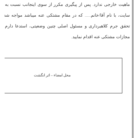
ماهیت خارجی ندارد. پس از پیگیری مکرر از سوی اینجانب نسبت به م
سایت، با نام آقا/خانم..... که در مقام مشتکی­ عنه می­باشد مواجه شدم. ل
تحقق جرم کلاهبرداری و مسئول اصلی چنین وضعیتی، استدعا دارم تا
مجازات مشتکی ­عنه اقدام نمایید.
محل امضاء – اثر انگشت