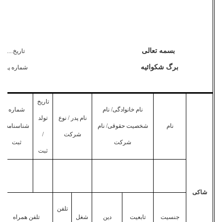
بسمه تعالی
تاریخ..........
برگ شکوا
ئیه
شماره پرونده.
تاریخ
نام خانوادگی/ نام
شماره
نام پدر / نوع
تولد
نام
شخصیت حقوقی/ نام
شناسنامه/
شرکت
/
شرکت
ثبت
ثبت
شاکی
تلفن
جنسیت
تابعیت
دین
شغل
تلفن همراه