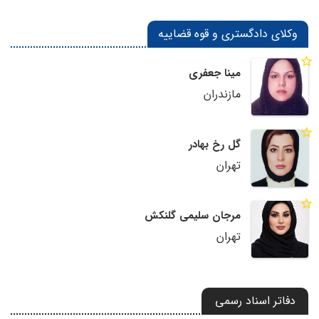
وکلای دادگستری و قوه قضاییه
مینا جعفری
مازندران
گل رخ بهادر
تهران
مرجان سلیمی گلنکش
تهران
دفاتر اسناد رسمی