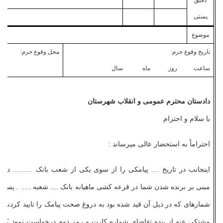
دقیق
پستی
موضوع
تاریخ وقوع جرم:
محل وقوع جرم:
ساعت روز ماه سال
دادستان محترم عمومی و انقلاب شهرستان
با سلام و احترام
احتراماً به استحضار عالی می­رساند :
اینجانب در تاریخ .... پیامکی را از سوی یکی از شعب بانک .......... در
مبنی بر برنده شدن شما در قرعه­ کشی ماهیانه بانک .... شعبه ..... . پس ا
شماره­ای که در ذیل آن قید شده بود به دروغ صحت پیامک را تایید کردند و
مشتکی­ عنه از بنده تقاضای شماره کارت و رمز دوم درخواست نمود که بند