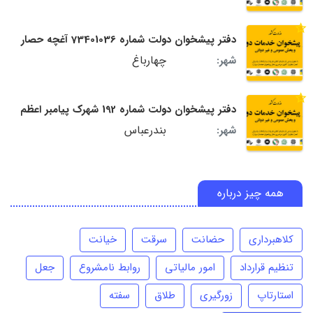
دفتر پیشخوان دولت شماره 73401036 آغچه حصار
چهارباغ
شهر:
دفتر پیشخوان دولت شماره 192 شهرک پیامبر اعظم
بندرعباس
شهر:
همه چیز درباره
کلاهبرداری
حضانت
سرقت
خیانت
تنظیم قرارداد
امور مالیاتی
روابط نامشروع
جعل
استارتاپ
زورگیری
طلاق
سفته