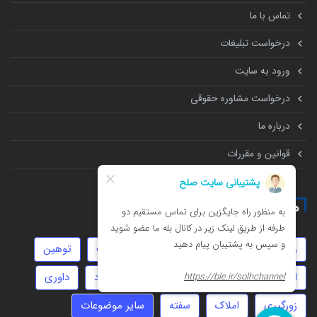
تماس با ما
درخواست تبلیغات
ورود به سایت
درخواست مشاوره حقوقی
درباره ما
قوانین و مقررات
همه چیز درباره
روابط نامشروع
طلاق
چک
تهمت
توهین
امور مالیاتی
ثبت شرکت
تنظیم قرارداد
داوری
زورگیری
املاک
سفته
سایر موضوعات