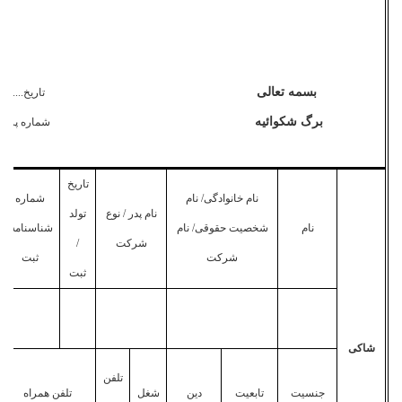
بسمه تعالی
تاریخ..........
برگ شکوا
ئیه
شماره پرونده.
تاریخ
نام خانوادگی/ نام
شماره
نام پدر / نوع
تولد
نام
شخصیت حقوقی/ نام
شناسنامه/
شرکت
/
شرکت
ثبت
ثبت
شاکی
تلفن
جنسیت
تابعیت
دین
شغل
تلفن همراه