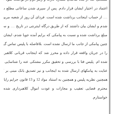
اعتماد در اختیار ایشان قرار دادم. پس از سپری شدن ساعاتی مطلع شدم
.... از حساب اینجانب برداشت شده است. فردای آن روز از شعبه مربوطه 
شدم و ایشان بیان داشتند که از طریق درگاه اینترنتی در تاریخ .... و ساعت
مبلغ برداشت شده و نسبت به پیامکی که برایم آمده جویا شدم، ایشان فر
چنین پیامکی از جانب ما ارسال نشده است. بلافاصله با پلیس تماس گرفته
را در جریان واقعه قرار داده و محرز شد که اینجانب قربانی کلاهبردار
شده ­ام. پلیس فتا با بررسی و تحقیق مکرر مشتک­ی ­عنه را شناسایی نمو
عنایت به پیامک­های ارسال شده به اینجانب و نیز تصدیق بانک مبنی بر کلا
همچنین نظریه پلیس و همچنین به استناد مواد 12 و 13 قان
محترم قضایی تعقیب و مجازات و عودت اموال کلاهبرداری شده این
خواستارم.