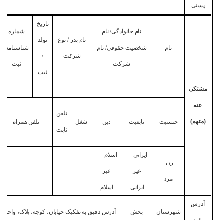
پستی
تاریخ
نام خانوادگی/ نام
شماره
نام پدر / نوع
تولد
نام
شخصیت حقوقی/ نام
شناسنامه/
شرکت
/
شرکت
ثبت
ثبت
مشتکی
عنه
تلفن
(متهم)
جنسیت
تابعیت
دین
شغل
تلفن همراه
ثابت
ایرانی
اسلام
زن
غیر
غیر
مرد
ایرانی
اسلام
آدرس
شهرستان
بخش
آدرس دقیق به تفکیک خیابان، کوچه، پلاک، واحد