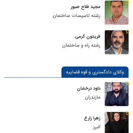
مجید فلاح صبور
رشته تاسیسات ساختمان
فریدون کرمی
رشته راه و ساختمان
وکلای دادگستری و قوه قضاییه
داود درخشان
مازندران
زهرا زارع
البرز