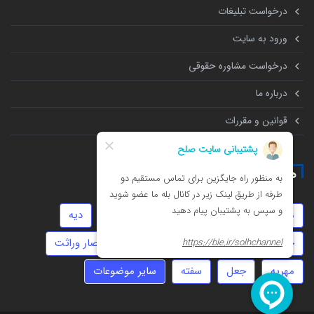
درخواست تبلیغات
ورود به سایت
درخواست مشاوره حقوقی
درباره ما
قوانین و مقررات
همه چیز درباره
موجر و مستاجر
چک
ارث
نفقه
دیه
خیانت
زورگیری
ثبت شرکت
انحصار وراثت
مهریه
جعل
سفته
سایر موضوعات