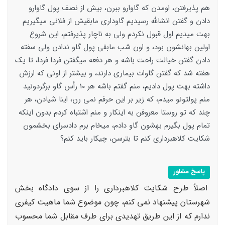
هم پذیرفتن، اومدن که گاوارو ببرن، بیش از نصف پول گاوارو
دادن و گفتن انشالله رسیدیم گاوداری مابقیش از فلانی میگیریم
بهت میدیم اول قبول نکردم ولی به ناچار پذیرفتم، این شروع
اولین بهانشون بود، و اون شب مابقی پول گاو ندادن ولی سفته
دادن گفتن خیالت راحت باشه و هر دفعه میگفتن فردا فردا، تا یک
هفته شد که گفتن گاوات بیماری دارند، و بیشتر از اونی که ارزش
داشته بهت پول دادیم، منم گفتم باشه هر 10 رأس گاو برگردونید
منم پولتونو میدم، که زیر بر این حرفم نمی رن، اینا شیادن، هر
چند که تو روستا معروفن به اینکار و منم اشتباه کردم بدون اینکه
تمام پول بگیرم بهشون گاو دادم، میخام برم دادسرای بخشمون
شکایت کلاهبرداری کنم تا بترسن، چیکار باید کنم؟
پاسخ مشاور
اصلاً طرح شکایت کلاهبرداری را از سوی دادگاه بخش
شهرستان پیشنهاد نمی کنم، چون موضوع شما ماهیت کیفری
ندارم که از این طریق تهدیدی برای طرف مقابل شما محسوب