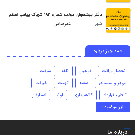
دفتر پیشخوان دولت شماره 192 شهرک پیامبر اعظم
بندرعباس
شهر:
همه چیز درباره
انحصار وراثت
توهین
نفقه
سرقت
موجر و مستاجر
سفته
تهمت
خیانت
تنظیم قرارداد
کلاهبرداری
ارث
استارتاپ
سایر موضوعات
درباره ما