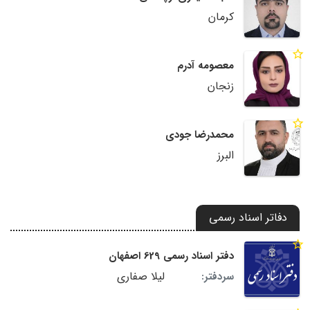
کرمان
معصومه آدرم
زنجان
محمدرضا جودی
البرز
دفاتر اسناد رسمی
دفتر اسناد رسمی 629 اصفهان
لیلا صفاری
سردفتر: