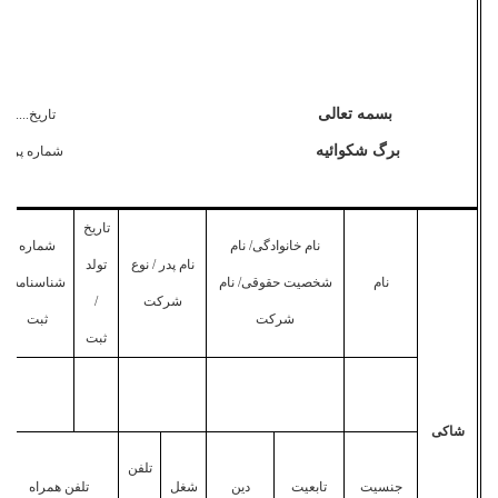
بسمه تعالی
تاریخ..........
برگ شکوا
ئیه
شماره پرونده.
تاریخ
نام خانوادگی/ نام
شماره
نام پدر / نوع
تولد
نام
شخصیت حقوقی/ نام
شناسنامه/
شرکت
/
شرکت
ثبت
ثبت
شاکی
تلفن
جنسیت
تابعیت
دین
شغل
تلفن همراه