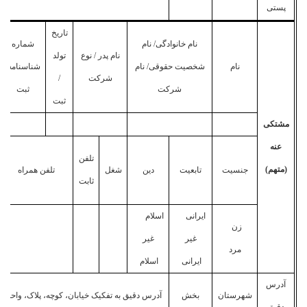
پستی
تاریخ
نام خانوادگی/ نام
شماره
نام پدر / نوع
تولد
نام
شخصیت حقوقی/ نام
شناسنامه/
شرکت
/
شرکت
ثبت
ثبت
مشتکی
عنه
تلفن
(متهم)
جنسیت
تابعیت
دین
شغل
تلفن همراه
ثابت
ایرانی
اسلام
زن
غیر
غیر
مرد
ایرانی
اسلام
آدرس
شهرستان
بخش
آدرس دقیق به تفکیک خیابان، کوچه، پلاک، واحد