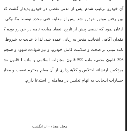
آن خودرو ترغیب شدم. پس از مدتی نقصی در خودرو پدیدار گشت که من
بین رفتن موتور خودرو شد. پس از معاینه فنی مجدد توسط مکانیکی دیگ
اذعان نمود که نقصی پیش از تاریخ انعقاد مبایعه­ نامه در خودرو بوده که مت
396 قانون مدنی، ماده 599 قانون مجازات اس
مرتکبین ارتشاء، اختلاس و کلاهبرداری از آن مقام محترم تعقیب و مجازا
خسارات اینجانب به اتهام تدلیس در معامله را استدعا دارم.
محل امضاء – اثر انگشت