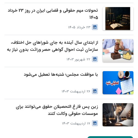
تحولات مهم حقوقی و قضایی ایران در روز 23 خرداد
1405
23 خرداد 1405
از ابتدای سال آینده به جای شوراهای حل اختلاف،
سازمان ثبت احوال گواهی حصر وراثت بدون نیاز به
درخواست وراث صادر خواهد کرد
22 شهریور 1403
با موافقت مجلس؛ شنبه‌ها تعطیل می‌شود
26 اردیبهشت 1403
زین پس فارغ التحصیلان حقوق می‌توانند برای
موسسات حقوقی وکالت کنند
17 اردیبهشت 1403